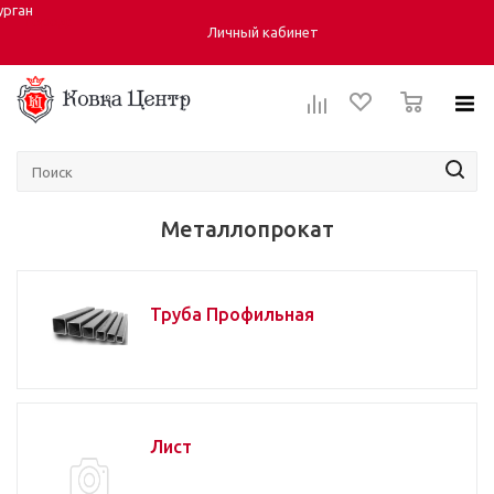
урган
Город:
Личный кабинет
0
Металлопрокат
Труба Профильная
Лист