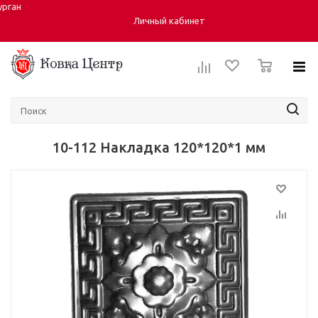
урган
Город:
Личный кабинет
0
10-112 Накладка 120*120*1 мм