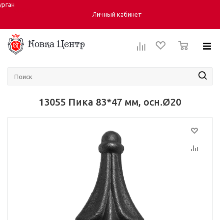
урган
Город:
Личный кабинет
0
13055 Пика 83*47 мм, осн.Ø20